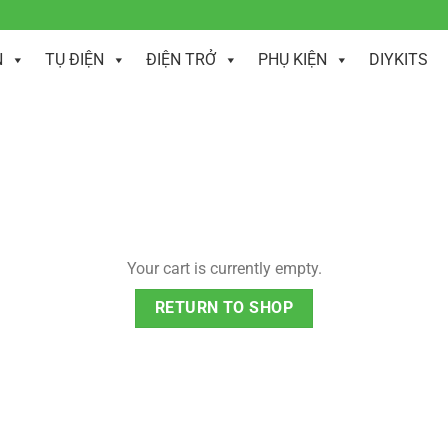
N
TỤ ĐIỆN
ĐIỆN TRỞ
PHỤ KIỆN
DIYKITS
Your cart is currently empty.
RETURN TO SHOP