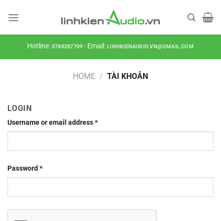
Skip
to
content
Hotline:
- Email:
0788287709
LINHKIENAUDIO.VN@GMAIL.COM
HOME
/
TÀI KHOẢN
LOGIN
Username or email address
*
Password
*