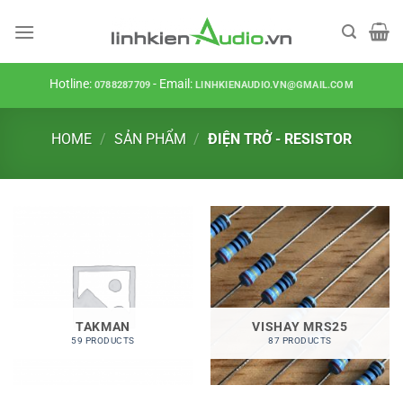
Skip
to
content
Hotline:
- Email:
0788287709
LINHKIENAUDIO.VN@GMAIL.COM
HOME
/
SẢN PHẨM
/
ĐIỆN TRỞ - RESISTOR
TAKMAN
VISHAY MRS25
59 PRODUCTS
87 PRODUCTS