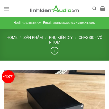
Skip
to
content
Hotline:
- Email:
0788287709
LINHKIENAUDIO.VN@GMAIL.COM
HOME
/
SẢN PHẨM
/
PHỤ KIỆN DIY
/
CHASSIC - VỎ
NHÔM
-13%