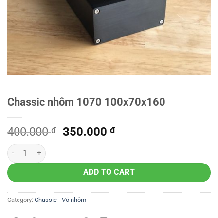
Chassic nhôm 1070 100x70x160
Original
Current
400.000
đ
350.000
đ
price
price
was:
is:
400.000 đ.
350.000 đ.
ADD TO CART
Category:
Chassic - Vỏ nhôm