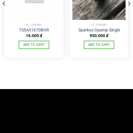
IC, OPAMP
IC, OPAMP
TS5A3167DBVR
Sparkos Opamp Single
16.000
đ
950.000
đ
ADD TO CART
ADD TO CART