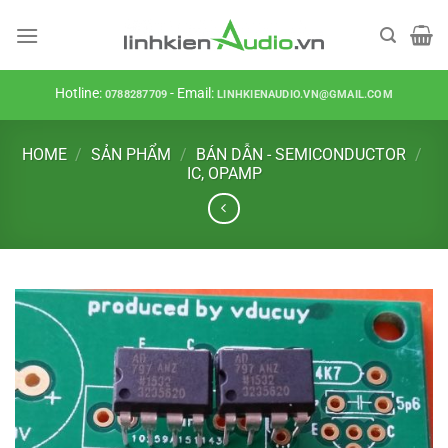
Skip
to
content
Hotline:
- Email:
0788287709
LINHKIENAUDIO.VN@GMAIL.COM
HOME
/
SẢN PHẨM
/
BÁN DẪN - SEMICONDUCTOR
/
IC, OPAMP