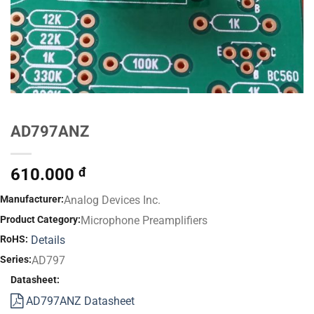
AD797ANZ
610.000
đ
Manufacturer:
Analog Devices Inc.
Product Category:
Microphone Preamplifiers
RoHS:
Details
Series:
AD797
Datasheet:
AD797ANZ Datasheet