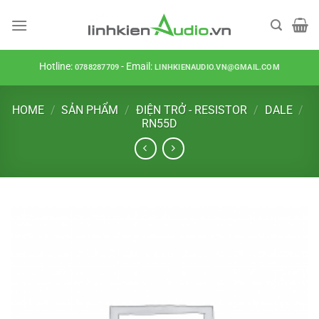
Skip
to
content
Hotline:
- Email:
0788287709
LINHKIENAUDIO.VN@GMAIL.COM
HOME
/
SẢN PHẨM
/
ĐIỆN TRỞ - RESISTOR
/
DALE
/
RN55D