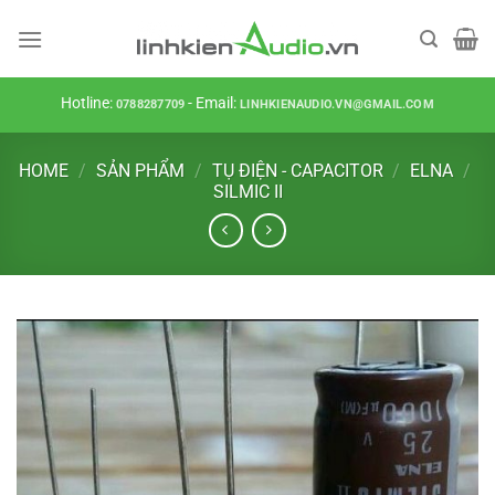
Skip
to
content
Hotline:
- Email:
0788287709
LINHKIENAUDIO.VN@GMAIL.COM
HOME
/
SẢN PHẨM
/
TỤ ĐIỆN - CAPACITOR
/
ELNA
/
SILMIC II