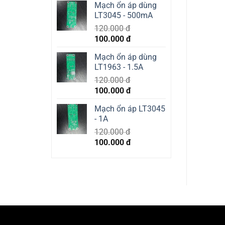
Mạch ổn áp dùng
was:
is:
LT3045 - 500mA
400.000 đ.
350.000 đ.
120.000
đ
Original
Current
100.000
đ
price
price
Mạch ổn áp dùng
was:
is:
LT1963 - 1.5A
120.000 đ.
100.000 đ.
120.000
đ
Original
Current
100.000
đ
price
price
Mạch ổn áp LT3045
was:
is:
- 1A
120.000 đ.
100.000 đ.
120.000
đ
Original
Current
100.000
đ
price
price
was:
is:
120.000 đ.
100.000 đ.