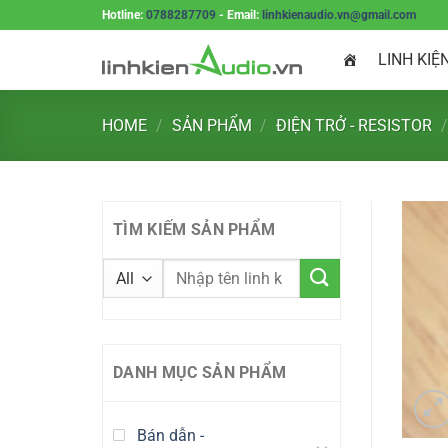
Skip
Hotline:
0788287709
- Email:
linhkienaudio.vn@gmail.com
to
LINH KIỆ
content
HOME
/
SẢN PHẨM
/
ĐIỆN TRỞ - RESISTOR
/
TÌM KIẾM SẢN PHẨM
DANH MỤC SẢN PHẨM
Bán dẫn -