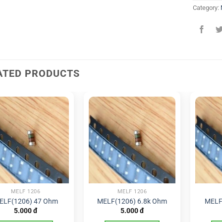
Category:
ATED PRODUCTS
MELF 1206
MELF 1206
ELF(1206) 47 Ohm
MELF(1206) 6.8k Ohm
MELF
5.000
đ
5.000
đ