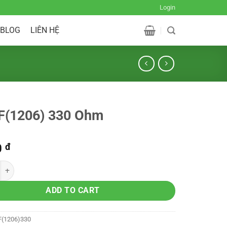
Login
BLOG
LIÊN HỆ
(1206) 330 Ohm
0
đ
ADD TO CART
(1206)330