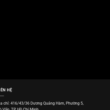
IÊN HỆ
ịa chỉ: 416/43/36 Dương Quảng Hàm, Phường 5,
ò Vấp, TP. Hồ Chí Minh