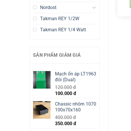
ADD TO CART
ADD TO CART
Nordost
Takman REY 1/2W
Takman REY 1/4 Watt
SẢN PHẨM GIẢM GIÁ
Mạch ổn áp LT1963
đôi (Dual)
120.000
đ
Original
Current
100.000
đ
price
price
Chassic nhôm 1070
was:
is:
100x70x160
120.000 đ.
100.000 đ.
400.000
đ
Original
Current
350.000
đ
price
price