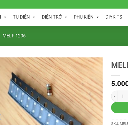
N
TỤ ĐIỆN
ĐIỆN TRỞ
PHỤ KIỆN
DIYKITS
MELF 1206
MELF
5.00
SKU:
MELF