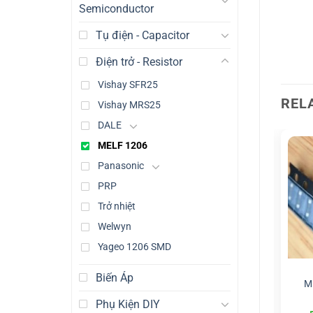
Semiconductor
Tụ điện - Capacitor
Điện trở - Resistor
Vishay SFR25
REL
Vishay MRS25
DALE
MELF 1206
Panasonic
PRP
Trở nhiệt
Welwyn
Yageo 1206 SMD
MELF 1206
MELF 1206
Biến Áp
MELF(1206) 2k7 Ohm
MELF(1206) 68 Ohm
M
5.000
đ
5.000
đ
Phụ Kiện DIY