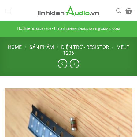
Skip
to
content
Hotline:
- Email:
0788287709
LINHKIENAUDIO.VN@GMAIL.COM
HOME
/
SẢN PHẨM
/
ĐIỆN TRỞ - RESISTOR
/
MELF
1206