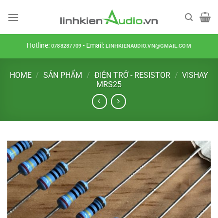
Skip
to
content
Hotline:
- Email:
0788287709
LINHKIENAUDIO.VN@GMAIL.COM
HOME
/
SẢN PHẨM
/
ĐIỆN TRỞ - RESISTOR
/
VISHAY
MRS25