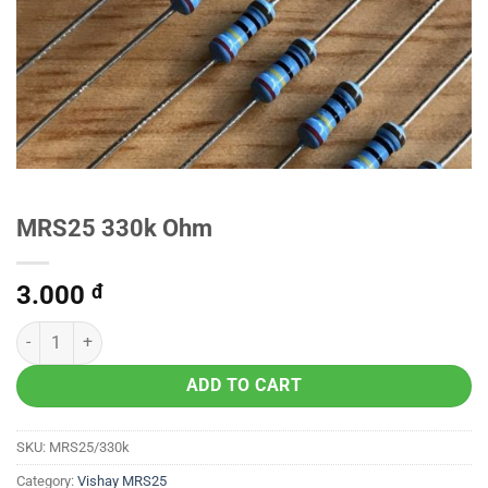
MRS25 330k Ohm
3.000
đ
ADD TO CART
SKU:
MRS25/330k
Category:
Vishay MRS25