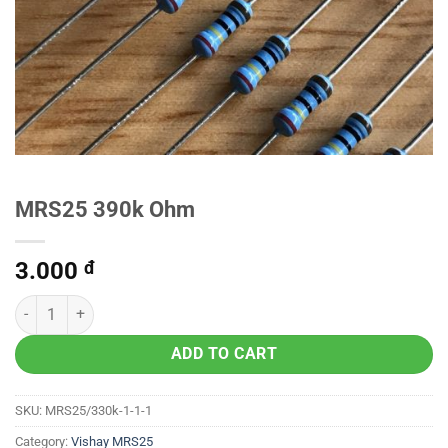
MRS25 390k Ohm
3.000
đ
ADD TO CART
SKU:
MRS25/330k-1-1-1
Category:
Vishay MRS25