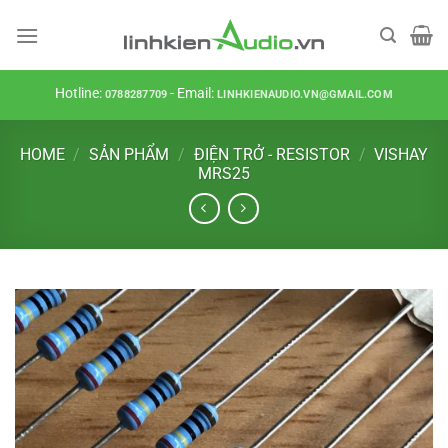
Skip
to
content
Hotline:
- Email:
0788287709
LINHKIENAUDIO.VN@GMAIL.COM
HOME
/
SẢN PHẨM
/
ĐIỆN TRỞ - RESISTOR
/
VISHAY
MRS25