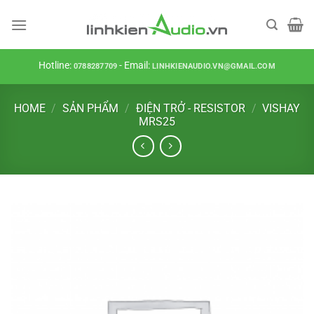
Skip
to
content
Hotline:
- Email:
0788287709
LINHKIENAUDIO.VN@GMAIL.COM
HOME
/
SẢN PHẨM
/
ĐIỆN TRỞ - RESISTOR
/
VISHAY
MRS25