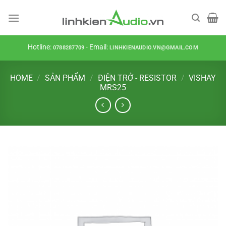
Skip
to
content
Hotline:
- Email:
0788287709
LINHKIENAUDIO.VN@GMAIL.COM
HOME
/
SẢN PHẨM
/
ĐIỆN TRỞ - RESISTOR
/
VISHAY
MRS25