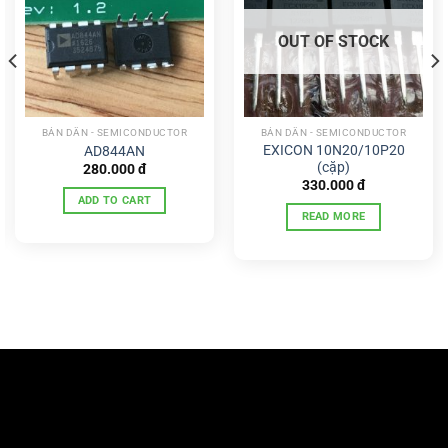
OUT OF STOCK
BÁN DẪN - SEMICONDUCTOR
BÁN DẪN - SEMICONDUCTOR
EXICON 10N20/10P20
AD844AN
(cặp)
280.000
đ
330.000
đ
ADD TO CART
READ MORE