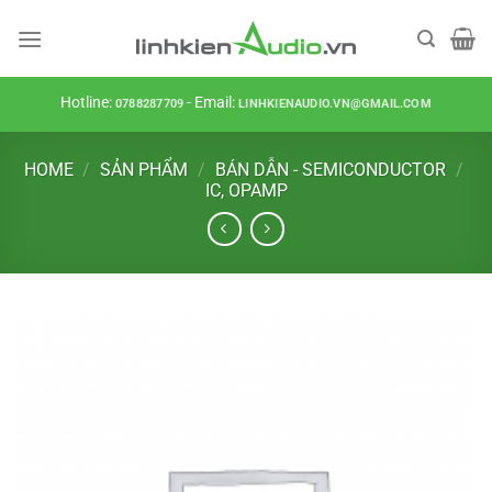
Skip
to
content
Hotline:
- Email:
0788287709
LINHKIENAUDIO.VN@GMAIL.COM
HOME
/
SẢN PHẨM
/
BÁN DẪN - SEMICONDUCTOR
/
IC, OPAMP