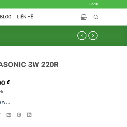
Login
BLOG
LIÊN HỆ
ASONIC 3W 220R
00
đ
ck
3 Watt