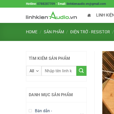
Skip
Hotline:
0788287709
- Email:
linhkienaudio.vn@gmail.com
to
LINH KIỆ
content
HOME
/
SẢN PHẨM
/
ĐIỆN TRỞ - RESISTOR
/
TÌM KIẾM SẢN PHẨM
DANH MỤC SẢN PHẨM
Bán dẫn -