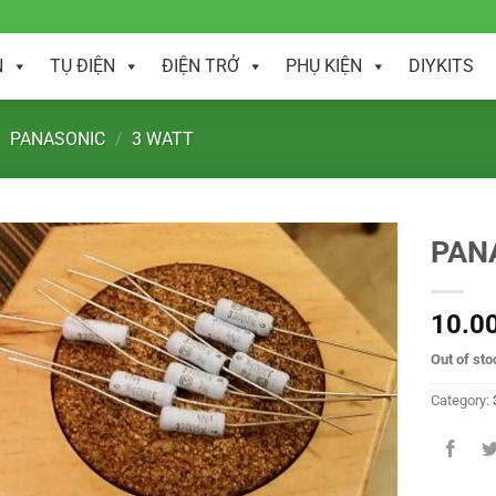
N
TỤ ĐIỆN
ĐIỆN TRỞ
PHỤ KIỆN
DIYKITS
PANASONIC
/
3 WATT
PAN
10.0
Out of sto
Category: