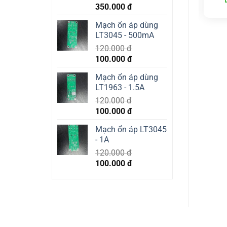
Original
Current
350.000
đ
price
price
Mạch ổn áp dùng
was:
is:
LT3045 - 500mA
400.000 đ.
350.000 đ.
120.000
đ
Original
Current
100.000
đ
price
price
Mạch ổn áp dùng
was:
is:
LT1963 - 1.5A
120.000 đ.
100.000 đ.
120.000
đ
Original
Current
100.000
đ
price
price
Mạch ổn áp LT3045
was:
is:
- 1A
120.000 đ.
100.000 đ.
120.000
đ
Original
Current
100.000
đ
price
price
was:
is:
120.000 đ.
100.000 đ.