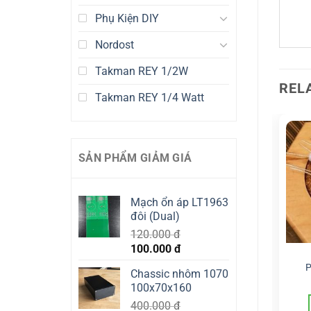
Phụ Kiện DIY
Nordost
Takman REY 1/2W
REL
Takman REY 1/4 Watt
SẢN PHẨM GIẢM GIÁ
Mạch ổn áp LT1963
đôi (Dual)
120.000
đ
Original
Current
100.000
đ
3 WATT
3 WATT
price
price
PANASONIC 3W 0.56R
PANASONIC 3W 10K
P
Chassic nhôm 1070
was:
is:
10.000
đ
10.000
đ
100x70x160
120.000 đ.
100.000 đ.
400.000
đ
ADD TO CART
ADD TO CART