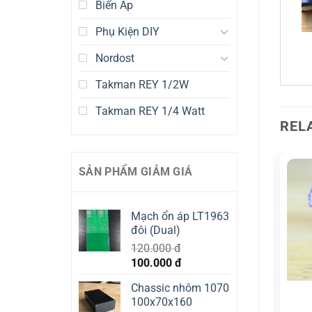
Biến Áp
Phụ Kiện DIY
Nordost
Takman REY 1/2W
Takman REY 1/4 Watt
REL
SẢN PHẨM GIẢM GIÁ
Mạch ổn áp LT1963
đôi (Dual)
OUT OF STOCK
OUT OF STOCK
120.000
đ
Original
Current
100.000
đ
price
price
Chassic nhôm 1070
was:
is:
PANASONIC FC
PANASONIC FC
100x70x160
PANASONIC FC
PANASONIC FC
120.000 đ.
100.000 đ.