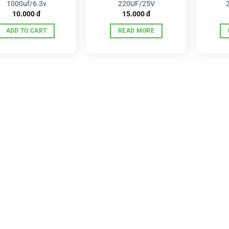
1000uf/6.3v
220UF/25V
10.000
đ
15.000
đ
ADD TO CART
READ MORE