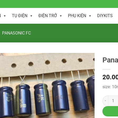
N
TỤ ĐIỆN
ĐIỆN TRỞ
PHỤ KIỆN
DIYKITS
PANASONIC FC
Pana
20.0
size: 