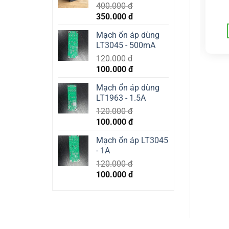
100UF/50V
220UF/50V
400.000
đ
17.000
đ
25.000
đ
Original
Current
350.000
đ
price
price
READ MORE
READ MORE
Mạch ổn áp dùng
was:
is:
LT3045 - 500mA
400.000 đ.
350.000 đ.
120.000
đ
Original
Current
100.000
đ
price
price
Mạch ổn áp dùng
was:
is:
LT1963 - 1.5A
120.000 đ.
100.000 đ.
120.000
đ
Original
Current
100.000
đ
price
price
Mạch ổn áp LT3045
was:
is:
- 1A
120.000 đ.
100.000 đ.
120.000
đ
Original
Current
100.000
đ
price
price
was:
is:
120.000 đ.
100.000 đ.