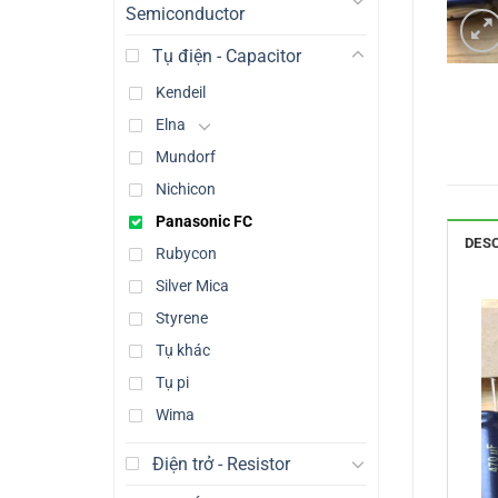
Semiconductor
Tụ điện - Capacitor
Kendeil
Elna
Mundorf
Nichicon
Panasonic FC
DES
Rubycon
Silver Mica
Styrene
Tụ khác
Tụ pi
Wima
Điện trở - Resistor