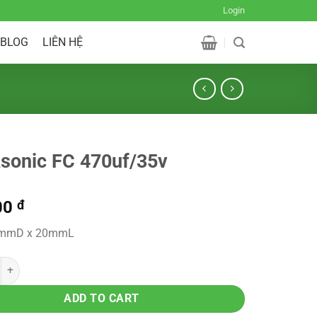
Login
BLOG
LIÊN HỆ
sonic FC 470uf/35v
00
đ
10mmD x 20mmL
ADD TO CART