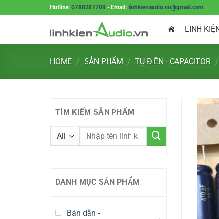
Skip
Hotline:
0788287709
- Email:
linhkienaudio.vn@gmail.com
to
LINH KIỆ
content
HOME
/
SẢN PHẨM
/
TỤ ĐIỆN - CAPACITOR
/
TÌM KIẾM SẢN PHẨM
DANH MỤC SẢN PHẨM
Bán dẫn -