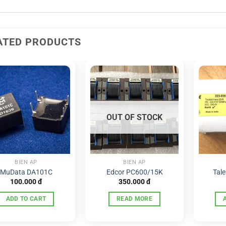
ATED PRODUCTS
OUT OF STOCK
BIẾN ÁP
BIẾN ÁP
MuData DA101C
Edcor PC600/15K
Tal
100.000
đ
350.000
đ
ADD TO CART
READ MORE