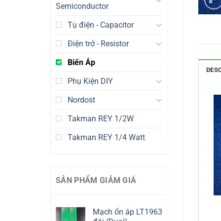
Semiconductor
Tụ điện - Capacitor
Điện trở - Resistor
Biến Áp
DES
Phụ Kiện DIY
Nordost
Takman REY 1/2W
Takman REY 1/4 Watt
SẢN PHẨM GIẢM GIÁ
Mạch ổn áp LT1963