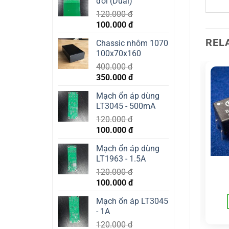
đôi (Dual)
120.000
đ
Original
Current
100.000
đ
price
price
REL
Chassic nhôm 1070
was:
is:
100x70x160
120.000 đ.
100.000 đ.
400.000
đ
Original
Current
350.000
đ
price
price
Mạch ổn áp dùng
was:
is:
LT3045 - 500mA
400.000 đ.
350.000 đ.
120.000
đ
Original
Current
100.000
đ
price
price
Mạch ổn áp dùng
was:
is:
LT1963 - 1.5A
120.000 đ.
100.000 đ.
BIẾN ÁP
BIẾN ÁP
120.000
đ
Talema 2V25A 2x18v
Talema 25W (2x18v)
Original
Current
100.000
đ
2.700.000
đ
700.000
đ
price
price
Mạch ổn áp LT3045
ADD TO CART
ADD TO CART
was:
is:
- 1A
120.000 đ.
100.000 đ.
120.000
đ