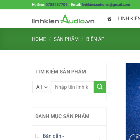
Skip
Hotline:
0788287709
- Email:
linhkienaudio.vn@gmail.com
to
LINH KIỆ
content
HOME
/
SẢN PHẨM
/
BIẾN ÁP
TÌM KIẾM SẢN PHẨM
DANH MỤC SẢN PHẨM
Bán dẫn -