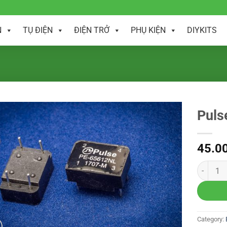
N
TỤ ĐIỆN
ĐIỆN TRỞ
PHỤ KIỆN
DIYKITS
Puls
45.0
Category: