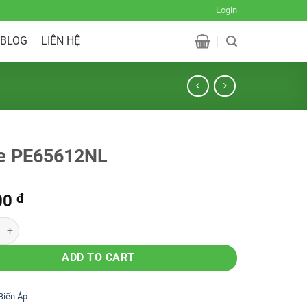
Login
BLOG
LIÊN HỆ
e PE65612NL
00
đ
ADD TO CART
Biến Áp