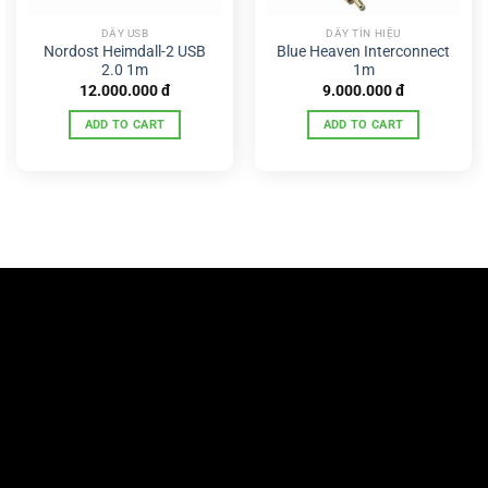
DÂY USB
DÂY TÍN HIỆU
Nordost Heimdall-2 USB
Blue Heaven Interconnect
2.0 1m
1m
12.000.000
đ
9.000.000
đ
ADD TO CART
ADD TO CART