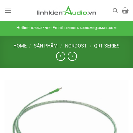
Skip
to
content
Hotline:
- Email:
0788287709
LINHKIENAUDIO.VN@GMAIL.COM
HOME
/
SẢN PHẨM
/
NORDOST
/
QRT SERIES