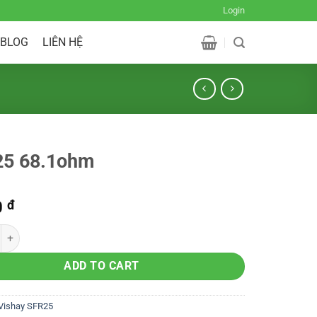
Login
BLOG
LIÊN HỆ
25 68.1ohm
0
đ
ADD TO CART
Vishay SFR25