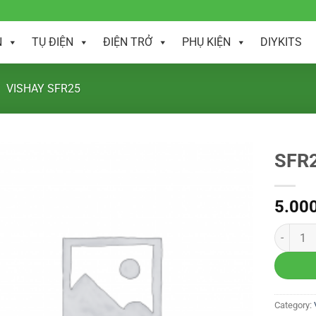
N
TỤ ĐIỆN
ĐIỆN TRỞ
PHỤ KIỆN
DIYKITS
VISHAY SFR25
SFR
5.00
Category: