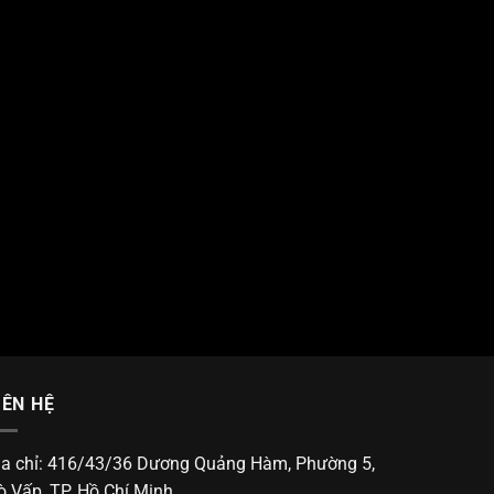
IÊN HỆ
ịa chỉ: 416/43/36 Dương Quảng Hàm, Phường 5,
ò Vấp, TP. Hồ Chí Minh