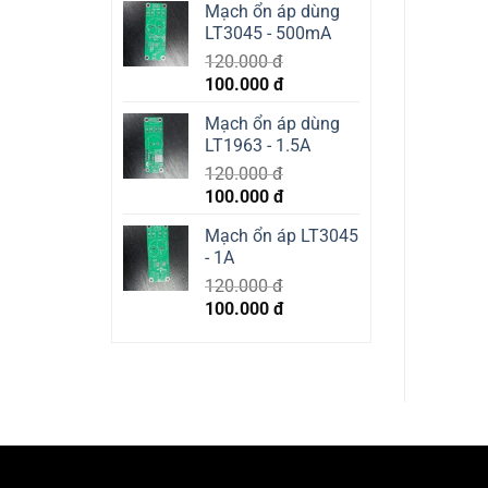
Mạch ổn áp dùng
was:
is:
LT3045 - 500mA
400.000 đ.
350.000 đ.
120.000
đ
Original
Current
100.000
đ
price
price
Mạch ổn áp dùng
was:
is:
LT1963 - 1.5A
120.000 đ.
100.000 đ.
120.000
đ
Original
Current
100.000
đ
price
price
Mạch ổn áp LT3045
was:
is:
- 1A
120.000 đ.
100.000 đ.
120.000
đ
Original
Current
100.000
đ
price
price
was:
is:
120.000 đ.
100.000 đ.