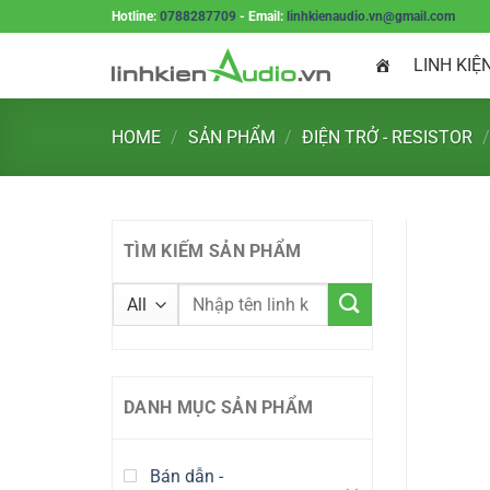
Skip
Hotline:
0788287709
- Email:
linhkienaudio.vn@gmail.com
to
LINH KIỆ
content
HOME
/
SẢN PHẨM
/
ĐIỆN TRỞ - RESISTOR
/
TÌM KIẾM SẢN PHẨM
DANH MỤC SẢN PHẨM
Bán dẫn -