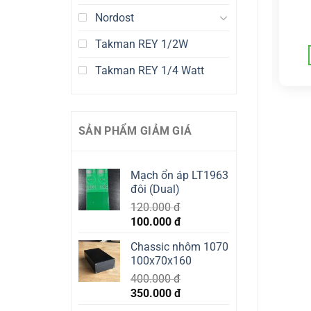
VISHAY SFR25
VISHAY SFR25
Nordost
SFR25 28.7k Ohm
SFR25 8.66k Ohm
5.000
đ
5.000
đ
Takman REY 1/2W
ADD TO CART
ADD TO CART
Takman REY 1/4 Watt
SẢN PHẨM GIẢM GIÁ
Mạch ổn áp LT1963
đôi (Dual)
120.000
đ
Original
Current
100.000
đ
price
price
Chassic nhôm 1070
was:
is:
100x70x160
120.000 đ.
100.000 đ.
400.000
đ
Original
Current
350.000
đ
price
price