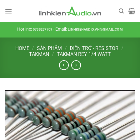
Skip
to
content
Hotline:
- Email:
0788287709
LINHKIENAUDIO.VN@GMAIL.COM
HOME
/
SẢN PHẨM
/
ĐIỆN TRỞ - RESISTOR
/
TAKMAN
/
TAKMAN REY 1/4 WATT