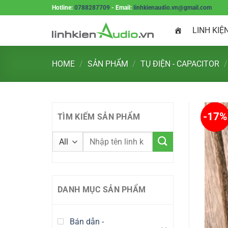
Skip
Hotline:
0788287709
- Email:
linhkienaudio.vn@gmail.com
to
LINH KIỆ
content
HOME
/
SẢN PHẨM
/
TỤ ĐIỆN - CAPACITOR
/
-17%
TÌM KIẾM SẢN PHẨM
DANH MỤC SẢN PHẨM
Bán dẫn -