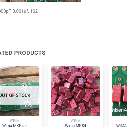
00pF, 0.001uf, 102
ATED PRODUCTS
OUT OF STOCK
WIMA
WIMA
Wima MKP4 –
Wima MKS4
WIMA 