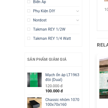
Biến Áp
10
Phụ Kiện DIY
Nordost
Takman REY 1/2W
Takman REY 1/4 Watt
REL
SẢN PHẨM GIẢM GIÁ
Mạch ổn áp LT1963
đôi (Dual)
OUT OF STOCK
OUT OF STOCK
120.000
đ
Original
Current
100.000
đ
price
price
Chassic nhôm 1070
was:
is:
WIMA
WIMA
100x70x160
120.000 đ.
100.000 đ.
Wima FKP2 –
Wima MKP2 –