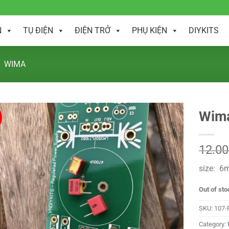
N
TỤ ĐIỆN
ĐIỆN TRỞ
PHỤ KIỆN
DIYKITS
WIMA
Wima
12.0
size: 
Out of sto
SKU:
107-
Category: