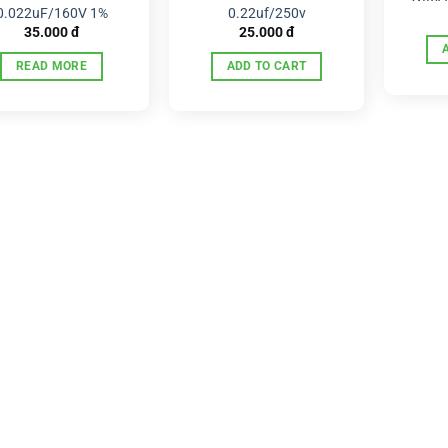
0.022uF/160V 1%
0.22uf/250v
35.000
đ
25.000
đ
READ MORE
ADD TO CART