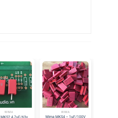
WIMA
WIMA
Wima MKS4 – 1uF/100V
MKS2 4,7uF/63v