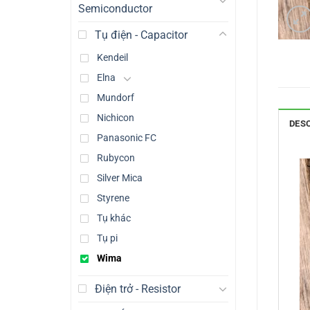
Semiconductor
Tụ điện - Capacitor
Kendeil
Elna
Mundorf
Nichicon
DES
Panasonic FC
Rubycon
Silver Mica
Styrene
Tụ khác
Tụ pi
Wima
Điện trở - Resistor