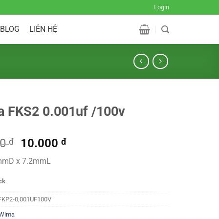
Login
BLOG
LIÊN HỆ
 FKS2 0.001uf /100v
Original
Current
00
đ
10.000
đ
price
price
6mmD x 7.2mmL
was:
is:
12.000 đ.
10.000 đ.
ck
FKP2-0,001UF100V
Wima