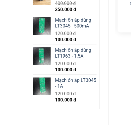
400.000
đ
100pF/100V
0.1uf/100V 10%
Original
Current
350.000
đ
13.000
đ
10.000
đ
price
price
Mạch ổn áp dùng
READ MORE
READ MORE
was:
is:
LT3045 - 500mA
400.000 đ.
350.000 đ.
120.000
đ
Original
Current
100.000
đ
price
price
Mạch ổn áp dùng
was:
is:
LT1963 - 1.5A
120.000 đ.
100.000 đ.
120.000
đ
Original
Current
100.000
đ
price
price
Mạch ổn áp LT3045
was:
is:
- 1A
120.000 đ.
100.000 đ.
120.000
đ
Original
Current
100.000
đ
price
price
was:
is:
120.000 đ.
100.000 đ.