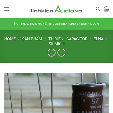
Skip
to
content
Hotline:
- Email:
0788287709
LINHKIENAUDIO.VN@GMAIL.COM
HOME
/
SẢN PHẨM
/
TỤ ĐIỆN - CAPACITOR
/
ELNA
/
SILMIC II