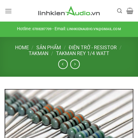
Skip
to
content
Hotline:
- Email:
0788287709
LINHKIENAUDIO.VN@GMAIL.COM
HOME
/
SẢN PHẨM
/
ĐIỆN TRỞ - RESISTOR
/
TAKMAN
/
TAKMAN REY 1/4 WATT