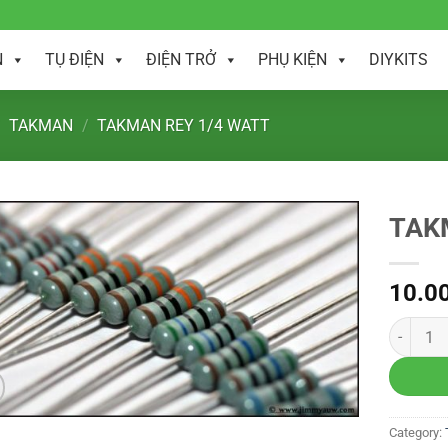
N
TỤ ĐIỆN
ĐIỆN TRỞ
PHỤ KIỆN
DIYKITS
TAKMAN
/
TAKMAN REY 1/4 WATT
TAK
10.0
Category: