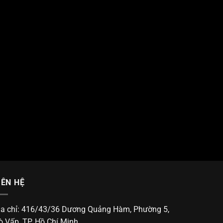
IÊN HỆ
ịa chỉ: 416/43/36 Dương Quảng Hàm, Phường 5,
ò Vấp, TP. Hồ Chí Minh