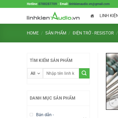
Skip
Hotline:
0788287709
- Email:
linhkienaudio.vn@gmail.com
to
LINH KIỆ
content
HOME
/
SẢN PHẨM
/
ĐIỆN TRỞ - RESISTOR
/
TÌM KIẾM SẢN PHẨM
DANH MỤC SẢN PHẨM
Bán dẫn -