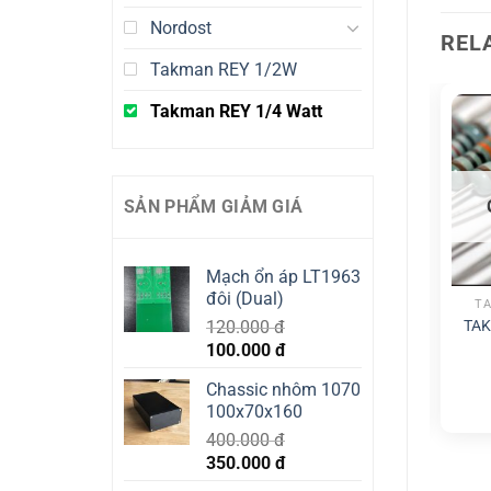
Nordost
REL
Takman REY 1/2W
Takman REY 1/4 Watt
SẢN PHẨM GIẢM GIÁ
OUT OF STOCK
Mạch ổn áp LT1963
đôi (Dual)
TAKMAN REY 1/4 WATT
TAKMAN REY 1/4 WATT
TA
TAKMAN REY 1/4W 3.3K
TAKMAN REY 1/4W 18K
TAK
120.000
đ
10.000
đ
10.000
đ
Original
Current
100.000
đ
price
price
READ MORE
ADD TO CART
Chassic nhôm 1070
was:
is:
100x70x160
120.000 đ.
100.000 đ.
400.000
đ
Original
Current
350.000
đ
price
price