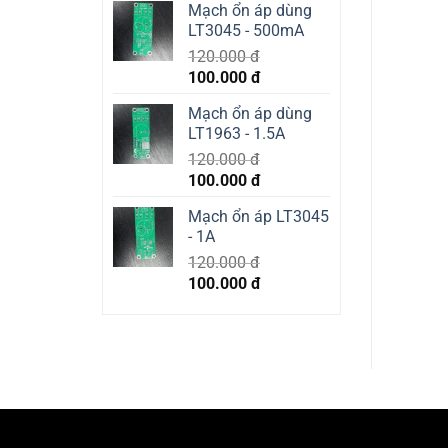
Mạch ổn áp dùng
was:
is:
LT3045 - 500mA
400.000 đ.
350.000 đ.
120.000
đ
Original
Current
100.000
đ
price
price
Mạch ổn áp dùng
was:
is:
LT1963 - 1.5A
120.000 đ.
100.000 đ.
120.000
đ
Original
Current
100.000
đ
price
price
Mạch ổn áp LT3045
was:
is:
- 1A
120.000 đ.
100.000 đ.
120.000
đ
Original
Current
100.000
đ
price
price
was:
is:
120.000 đ.
100.000 đ.