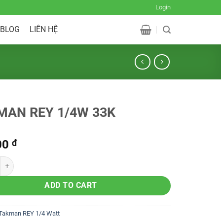
Login
BLOG
LIÊN HỆ
MAN REY 1/4W 33K
00
đ
ADD TO CART
Takman REY 1/4 Watt